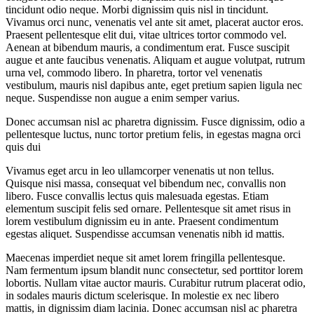
tincidunt odio neque. Morbi dignissim quis nisl in tincidunt.
Vivamus orci nunc, venenatis vel ante sit amet, placerat auctor eros.
Praesent pellentesque elit dui, vitae ultrices tortor commodo vel.
Aenean at bibendum mauris, a condimentum erat. Fusce suscipit
augue et ante faucibus venenatis. Aliquam et augue volutpat, rutrum
urna vel, commodo libero. In pharetra, tortor vel venenatis
vestibulum, mauris nisl dapibus ante, eget pretium sapien ligula nec
neque. Suspendisse non augue a enim semper varius.
Donec accumsan nisl ac pharetra dignissim. Fusce dignissim, odio a
pellentesque luctus, nunc tortor pretium felis, in egestas magna orci
quis dui
Vivamus eget arcu in leo ullamcorper venenatis ut non tellus.
Quisque nisi massa, consequat vel bibendum nec, convallis non
libero. Fusce convallis lectus quis malesuada egestas. Etiam
elementum suscipit felis sed ornare. Pellentesque sit amet risus in
lorem vestibulum dignissim eu in ante. Praesent condimentum
egestas aliquet. Suspendisse accumsan venenatis nibh id mattis.
Maecenas imperdiet neque sit amet lorem fringilla pellentesque.
Nam fermentum ipsum blandit nunc consectetur, sed porttitor lorem
lobortis. Nullam vitae auctor mauris. Curabitur rutrum placerat odio,
in sodales mauris dictum scelerisque. In molestie ex nec libero
mattis, in dignissim diam lacinia. Donec accumsan nisl ac pharetra