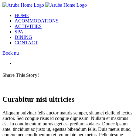
Ga
naar
HOME
inhoud
ACOMMODATIONS
ACTIVITIES
SPA
DINING
CONTACT
Facebook
Instagram
Boek nu
Bekijk
grotere
afbeelding
Share This Story!
Curabitur nisi ultricies
A
liquam pulvinar felis auctor mauris semper, sit amet eleifend lectus
auctor. Sed congue risus id congue dignissim. Nullam et maximus
est. In condimentum purus eget est pretium sodales. Donec ipsum
ante, tincidunt ac justo ut, egestas bibendum felis. Duis metus nunc,
congue nec condimentum et, vulputate nec metus. Pellentesque